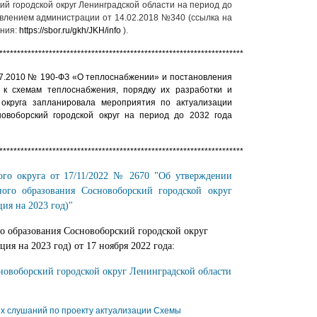
й городской округ Ленинградской области на период до
овлением администрации от 14.02.2018 №340 (ссылка на
ения:
https://sbor.ru/gkh/JKH/info
).
*****************************************************************************************
07.2010 № 190-ФЗ «О теплоснабжении» и постановления
к схемам теплоснабжения, порядку их разработки и
 округа запланировала мероприятия по актуализации
овоборский городской округ на период до 2032 года
*****************************************************************************************
ого округа от 17/11/2022 № 2670 "Об утверждении
ого образования Сосновоборский городской округ
ия на 2023 год)"
о образования Сосновоборский городской округ
ия на 2023 год) от 17 ноября 2022 года:
новоборский городской округ Ленинградской области
 слушаний по проекту актуализации Схемы