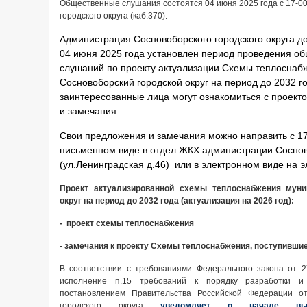
Общественные слушания состоятся 04 июня 2025 года с 17-0
городского округа (каб.370).
Администрация Сосновоборского городского округа до
04 июня 2025 года установлен период проведения о
слушаний по проекту актуализации Схемы теплоснаб
Сосновоборский городской округ на период до 2032 г
заинтересованные лица могут ознакомиться с проек
и замечания.
Свои предложения и замечания можно направить с 17 
письменном виде в отдел ЖКХ администрации Сосново
(ул.Ленинградская д.46) или в электронном виде на 
Проект актуализированной схемы теплоснабжения муни
округ на период до 2032 года (актуализация на 2026 год):
- проект схемы теплоснабжения
- замечания к проекту Схемы теплоснабжения, поступившие в
В соответствии с требованиями Федерального закона от 
исполнение п.15 требований к порядку разработки и
постановлением Правительства Российской Федерации о
городского округа
уведомляет
о начале вып