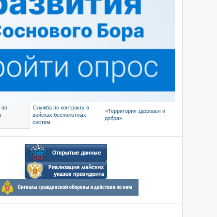
 по
Служба по контракту в
«Территория здоровья и
а
войсках беспилотных
добра»
систем