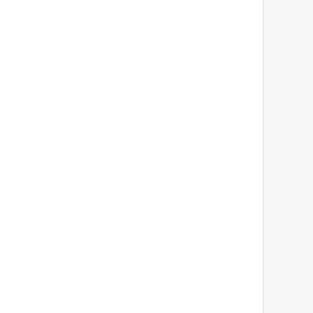
***
***