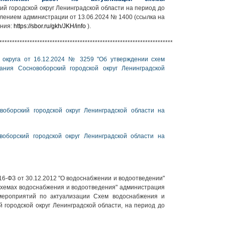
й городской округ Ленинградской области на период до
влением администрации от 13.06.2024 № 1400 (ссылка на
ения:
https://sbor.ru/gkh/JKH/info
).
*****************************************************************************************
о округа от 16.12.2024 № 3259 "Об утверждении схем
ания Сосновоборский городской округ Ленинградской
оборский городской округ Ленинградской области на
оборский городской округ Ленинградской области на
6-ФЗ от 30.12.2012 "О водоснабжении и водоотведении"
схемах водоснабжения и водоотведения" администрация
 мероприятий по актуализации Схем водоснабжения и
городской округ Ленинградской области, на период до