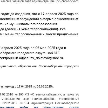
0 часов в большом зале администрации Сосновоборского
водит до сведения, что с 17 апреля 2025 года по
бщественных обсуждений в форме общественных
жения муниципального образования
ода (далее - Схема теплоснабжения). Все
том Схемы теплоснабжения и внести предложения
апреля 2025 года по 06 мая 2025 года в
борского городского округа каб.319
электронный адрес:
nv_dolotova@sbor.ru
.
ципального образования Сосновоборский городской
 период с 17.04.2025 по 06.05.2025г.
27.07.2010 №190 ФЗ «О теплоснабжении», а также во
 утверждения схем теплоснабжения, утвержденных
т 22.02.2012 №154 администрация Сосновоборского
олнения работ по актуализации схемы