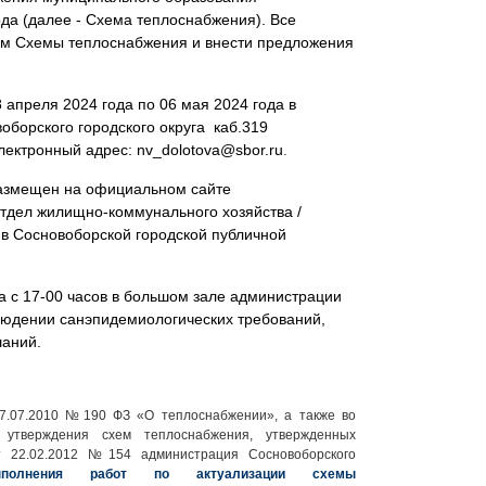
ода (далее - Схема теплоснабжения). Все
том Схемы теплоснабжения и внести предложения
апреля 2024 года по 06 мая 2024 года в
борского городского округа каб.319
электронный адрес:
nv_dolotova@sbor.ru
.
размещен на официальном сайте
Отдел жилищно-коммунального хозяйства /
в Сосновоборской городской публичной
 с 17-00 часов в большом зале администрации
блюдении санэпидемиологических требований,
шаний.
27.07.2010 №190 ФЗ «О теплоснабжении», а также во
 утверждения схем теплоснабжения, утвержденных
т 22.02.2012 №154 администрация Сосновоборского
олнения работ по актуализации схемы