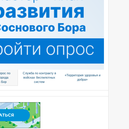
прос по
Служба по контракту в
«Территория здоровья и
города
войсках беспилотных
добра»
 Бор
систем