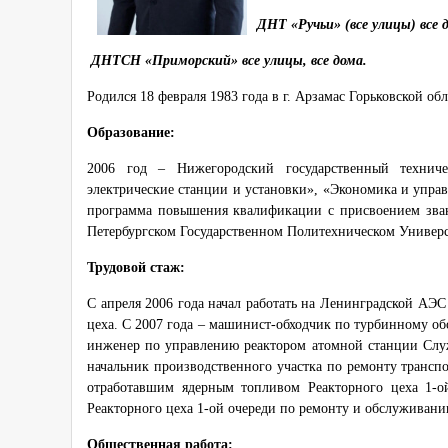
ДНТ «Ручьи» (все улицы) все 
ДНТСН «Приморский» все улицы, все дома.
Родился 18 февраля 1983 года в г. Арзамас Горьковской обл
Образование:
2006 год – Нижегородский государственный техниче
электрические станции и установки», «Экономика и упра
программа повышения квалификации с присвоением зван
Петербургском Государственном Политехническом Универс
Трудовой стаж:
С апреля 2006 года начал работать на Ленинградской АЭ
цеха. С 2007 года – машинист-обходчик по турбинному о
инженер по управлению реактором атомной станции Служ
начальник производственного участка по ремонту трансп
отработавшим ядерным топливом Реакторного цеха 1-о
Реакторного цеха 1-ой очереди по ремонту и обслуживани
Общественная работа: