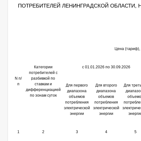
ПОТРЕБИТЕЛЕЙ ЛЕНИНГРАДСКОЙ ОБЛАСТИ, НА
Цена (тариф), 
Категории
с 01.01.2026 по 30.09.2026
потребителей с
N п/
разбивкой по
п
ставкам и
Для первого
Для второго
Для трет
дифференциацией
диапазона
диапазона
диапазо
по зонам суток
объемов
объемов
объемо
потребления
потребления
потребле
электрической
электрической
электриче
энергии
энергии
энерги
1
2
3
4
5