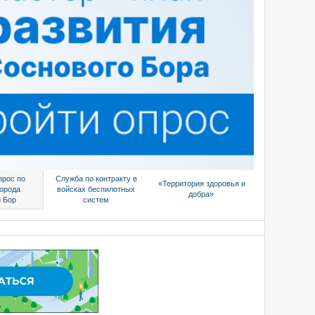
прос по
Служба по контракту в
«Территория здоровья и
города
войсках беспилотных
добра»
 Бор
систем