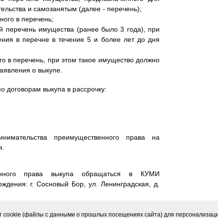
ельства и самозанятым (далее - перечень);
ного в перечень;
й перечень имущества (ранее было 3 года), при
ния в перечне в течение 5 и более лет до дня
го в перечень, при этом такое имущество должно
заявления о выкупе.
о договорам выкупа в рассрочку:
инимательства преимущественного права на
я.
енного права выкупа обращаться в КУМИ
ждения: г. Сосновый Бор, ул. Ленинградская, д.
ородского округа от 08.04.2021 № 694 (
скачать
)
ет cookie (файлы с данными о прошлых посещениях сайта) для персонализац