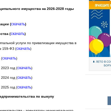
ципального имущества на 2026-2028 годы
скачать
ации (
)
скачать
ства (
)
пальной услуги по приватизации имущества в
скачать
№ 159-ФЗ (
)
скачать
 (
)
🌲 ЛЕТО В 
БОР
скачать
2023 год (
)
скачать
2024 год (
)
скачать
2025 год (
)
редпринимательства по выкупу
нимательства - арендаторы муниципального