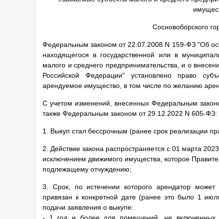
имущес
Сосновоборского гор
Федеральным законом от 22.07.2008 N 159-ФЗ "Об о
находящегося в государственной или в муниципал
малого и среднего предпринимательства, и о внесен
Российской Федерации" установлено право субъ
арендуемое имущество, в том числе по желанию аренд
С учетом изменений, внесенных
Федеральным законо
также
Федеральным законом от 29.12.2022 N 605-ФЗ
:
1. Выкуп стал бессрочным (ранее срок реализации пр
2. Действие закона распространяется с 01 марта 202
исключением движимого имущества, которое Правител
подлежащему отчуждению;
3. Срок, по истечении которого арендатор может
привязан к конкретной дате (ранее это было 1 июл
подачи заявления о выкупе:
- 1 год и более для помещений, не включенных 