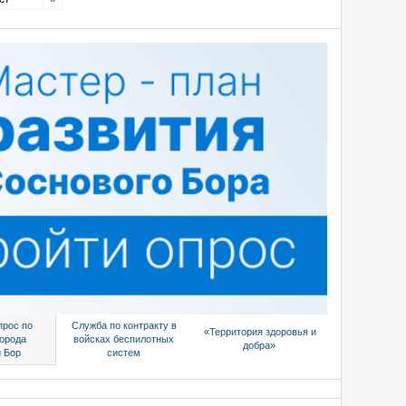
прос по
Служба по контракту в
«Территория здоровья и
города
войсках беспилотных
добра»
 Бор
систем