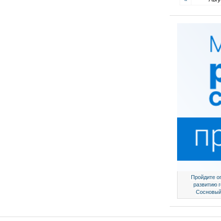
Пройдите о
развитию 
Сосновый