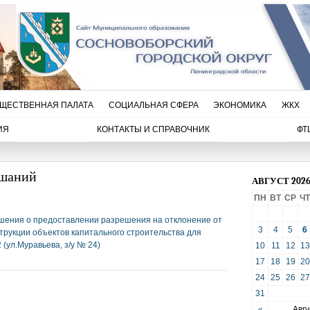
ЩЕСТВЕННАЯ ПАЛАТА
СОЦИАЛЬНАЯ СФЕРА
ЭКОНОМИКА
ЖКХ
ИЯ
КОНТАКТЫ И СПРАВОЧНИК
ФТ
ушаний
АВГУСТ 202
ПН
ВТ
СР
ЧТ
ешения о предоставлении разрешения на отклонение от
3
4
5
6
рукции объектов капитального строительства для
(ул.Муравьева, з/у № 24)
10
11
12
13
17
18
19
20
24
25
26
27
31
«
Авгу